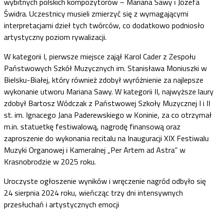
wybitnych polskich kompozytorów – Mariana Sawy i Józefa
Świdra. Uczestnicy musieli zmierzyć się z wymagającymi
interpretacjami dzieł tych twórców, co dodatkowo podniosło
artystyczny poziom rywalizacji.
W kategorii I, pierwsze miejsce zajął Karol Cader z Zespołu
Państwowych Szkół Muzycznych im. Stanisława Moniuszki w
Bielsku-Białej, który również zdobył wyróżnienie za najlepsze
wykonanie utworu Mariana Sawy. W kategorii II, najwyższe laury
zdobył Bartosz Wódczak z Państwowej Szkoły Muzycznej I i II
st. im. Ignacego Jana Paderewskiego w Koninie, za co otrzymał
m.in. statuetkę festiwalową, nagrodę finansową oraz
zaproszenie do wykonania recitalu na Inauguracji XIX Festiwalu
Muzyki Organowej i Kameralnej „Per Artem ad Astra” w
Krasnobrodzie w 2025 roku.
Uroczyste ogłoszenie wyników i wręczenie nagród odbyło się
24 sierpnia 2024 roku, wieńcząc trzy dni intensywnych
przesłuchań i artystycznych emocji