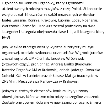
Ogólnopolski Konkurs Organowy, który zgromadził
utalentowanych młodych muzyków z całej Polski. W konkursie
wzięło udział 14 uczniów ze szkół muzycznych w Bielsku-
Białej, Gnieźnie, Koninie, Krakowie, Lublinie, Łodzi, Poznaniu,
Warszawie i Zamościu. Konkurs został podzielony na dwie
kategorie: I kategoria obejmowała klasy I-III, a II kategoria klasy
IV-VI.
Jury, w skład którego weszły wybitne autorytety muzyki
organowej, oceniało wykonania uczestników. W gronie jurorów
znaleźli się: prof. UMFC dr hab. Jarosław Wróblewski
(przewodniczący), prof. dr hab. Andrzej Białko (Kierownik
Katedry Organów AM w Krakowie), dr hab. Jadwiga Kowalska
(adiunkt KUL w Lublinie) oraz dr Łukasz Mateja (nauczyciel w
ZPSM im. Mieczysława Karłowicza w Krakowie).
Jednym z istotnych elementów konkursu były utwory
obowiązkowe, które w tym roku miały szczególne znaczenie.
Zostały one bowiem dobrane w nawiązaniu do rocznic śmierci