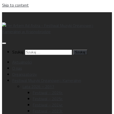
Skip to content
Szukaj:
Aktualności
O nas
Organizatorzy
Festiwal Muzyki Organowej i Kameralnej
Lata 2026 – 2017
Festiwal – 2026r.
Festiwal – 2025r.
Festiwal – 2024r.
Festiwal – 2023r.