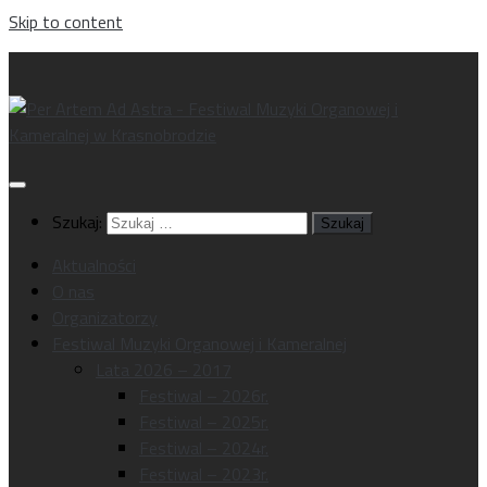
Skip to content
Szukaj:
Aktualności
O nas
Organizatorzy
Festiwal Muzyki Organowej i Kameralnej
Lata 2026 – 2017
Festiwal – 2026r.
Festiwal – 2025r.
Festiwal – 2024r.
Festiwal – 2023r.