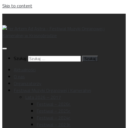
Skip to content
Szukaj:
Aktualności
O nas
Organizatorzy
Festiwal Muzyki Organowej i Kameralnej
Lata 2026 – 2017
Festiwal – 2026r.
Festiwal – 2025r.
Festiwal – 2024r.
Festiwal – 2023r.