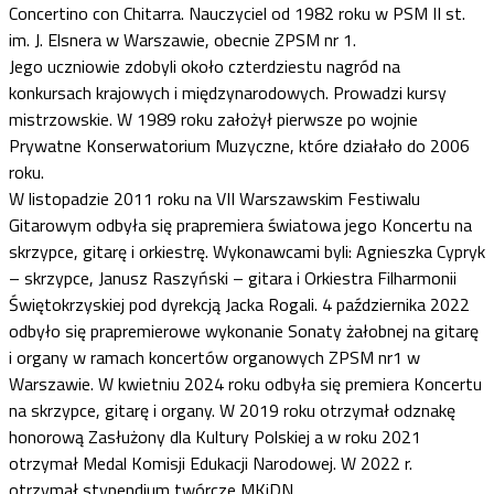
Concertino con Chitarra. Nauczyciel od 1982 roku w PSM II st.
im. J. Elsnera w Warszawie, obecnie ZPSM nr 1.
Jego uczniowie zdobyli około czterdziestu nagród na
konkursach krajowych i międzynarodowych. Prowadzi kursy
mistrzowskie. W 1989 roku założył pierwsze po wojnie
Prywatne Konserwatorium Muzyczne, które działało do 2006
roku.
W listopadzie 2011 roku na VII Warszawskim Festiwalu
Gitarowym odbyła się prapremiera światowa jego Koncertu na
skrzypce, gitarę i orkiestrę. Wykonawcami byli: Agnieszka Cypryk
– skrzypce, Janusz Raszyński – gitara i Orkiestra Filharmonii
Świętokrzyskiej pod dyrekcją Jacka Rogali. 4 października 2022
odbyło się prapremierowe wykonanie Sonaty żałobnej na gitarę
i organy w ramach koncertów organowych ZPSM nr1 w
Warszawie. W kwietniu 2024 roku odbyła się premiera Koncertu
na skrzypce, gitarę i organy. W 2019 roku otrzymał odznakę
honorową Zasłużony dla Kultury Polskiej a w roku 2021
otrzymał Medal Komisji Edukacji Narodowej. W 2022 r.
otrzymał stypendium twórcze MKiDN.