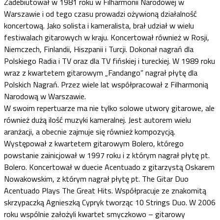
Zadebiutował w 1981 roku w Filharmonii Narodowej w
Warszawie i od tego czasu prowadzi ożywioną działalność
koncertową. Jako solista i kameralista, brał udział w wielu
festiwalach gitarowych w kraju. Koncertował również w Rosji,
Niemczech, Finlandii, Hiszpanii i Turcji. Dokonał nagrań dla
Polskiego Radia i TV oraz dla TV fińskiej i tureckiej. W 1989 roku
wraz z kwartetem gitarowym „Fandango” nagrał płytę dla
Polskich Nagrań. Przez wiele lat współpracował z Filharmonią
Narodową w Warszawie.
W swoim repertuarze ma nie tylko solowe utwory gitarowe, ale
również dużą ilość muzyki kameralnej. Jest autorem wielu
aranżacji, a obecnie zajmuje się również kompozycją.
Występował z kwartetem gitarowym Bolero, którego
powstanie zainicjował w 1997 roku i z którym nagrał płytę pt.
Bolero. Koncertował w duecie Acentuado z gitarzystą Oskarem
Nowakowskim, z którym nagrał płytę pt. The Gitar Duo
Acentuado Plays The Great Hits. Współpracuje ze znakomitą
skrzypaczką Agnieszką Cypryk tworząc 10 Strings Duo. W 2006
roku wspólnie założyli kwartet smyczkowo – gitarowy